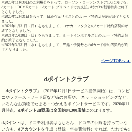
※2020年11月30日のご利用分をもって、ローソン・ローソンストア100における、
dカード・DCMXカード・dカード プリペイドでお支払い時の3％割引特典は終了
となりました。
※2020年12月31日をもって、日経ヴェリタスとのdカード特約店契約が終了となり
ました。
※2021年1月31日（日）をもちまして、コナカ・フタタとのdカード特約店契約が
終了となりました。
※2021年2月28日（日）をもちまして、ルートインホテルズとのdカード特約店契
約が終了となりました。
※2021年3月31日（水）をもちまして、三越・伊勢丹とのdカード特約店契約が終
了となりました。
ページTOPへ ▲
dポイントクラブ
「
dポイントクラブ
」（2015年12月1日サービス提供開始）は、コンビ
ニやファーストフード店など街のお店や、 ネットショッピングなど、
いろんなお買物でたまる・つかえるポイントサービスです。2020年11
月時点、
dポイント加盟店は全国約84,300店舗
にのぼります。
dポイント
は、ドコモ利用者はもちろん、ドコモの回線を持っていな
い方も、
dアカウント
を作成（登録・年会費無料）すれば、だれでもd