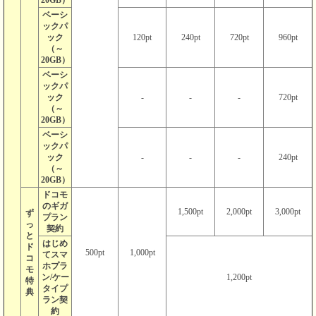
ベーシ
ックパ
ック
120pt
240pt
720pt
960pt
（～
20GB）
ベーシ
ックパ
ック
-
-
-
720pt
（～
20GB）
ベーシ
ックパ
ック
-
-
-
240pt
（～
20GB）
ドコモ
のギガ
1,500pt
2,000pt
3,000pt
ず
プラン
っ
契約
と
はじめ
ド
500pt
1,000pt
てスマ
コ
ホプラ
モ
ン/ケー
1,200pt
特
タイプ
典
ラン契
約