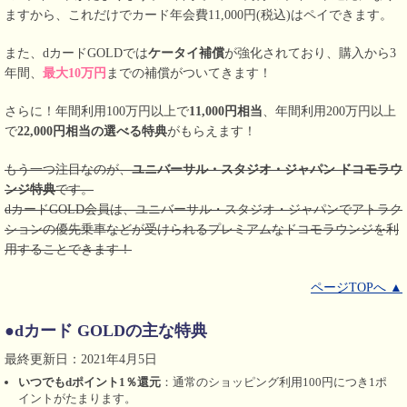
ますから、これだけでカード年会費11,000円(税込)はペイできます。
また、dカードGOLDでは
ケータイ補償
が強化されており、購入から3
年間、
最大10万円
までの補償がついてきます！
さらに！年間利用100万円以上で
11,000円相当
、年間利用200万円以上
で
22,000円相当の選べる特典
がもらえます！
もう一つ注目なのが、
ユニバーサル・スタジオ・ジャパン ドコモラウ
ンジ特典
です。
dカードGOLD会員は、ユニバーサル・スタジオ・ジャパンでアトラク
ションの優先乗車などが受けられるプレミアムなドコモラウンジを利
用することできます！
ページTOPへ ▲
●dカード GOLDの主な特典
最終更新日：2021年4月5日
いつでもdポイント1％還元
：通常のショッピング利用100円につき1ポ
イントがたまります。