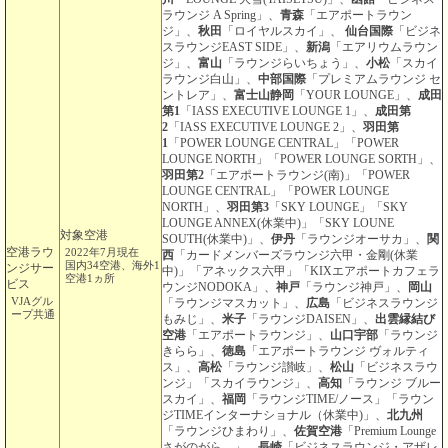
ラウンジ A Spring」、
青森
「エアポートラウン
ジ」、
秋田
「ロイヤルスカイ」、
仙台国際
「ビジネ
スラウンジEAST SIDE」、
新潟
「エアリウムラウン
ジ」、
富山
「ラウンジらいちょう」、
小松
「スカイ
ラウンジ白山」、
中部国際
「プレミアムラウンジ セ
ントレア」、
富士山静岡
「YOUR LOUNGE」、
成田
第1
「IASS EXECUTIVE LOUNGE 1」、
成田第
2
「IASS EXECUTIVE LOUNGE 2」、
羽田第
1
「POWER LOUNGE CENTRAL」「POWER
LOUNGE NORTH」「POWER LOUNGE SORTH」、
羽田第2
「エアポートラウンジ(南)」「POWER
LOUNGE CENTRAL」「POWER LOUNGE
NORTH」、
羽田第3
「SKY LOUNGE」「SKY
LOUNGE ANNEX(休業中)」「SKY LOUNE
対象空港
SOUTH(休業中)」、
伊丹
「ラウンジオーサカ」、
関
空港ラウ
2022年7月現在
西
「カードメンバーズラウンジ六甲・金剛(休業
国内34空港、海外1
ンジサー
中)」「アネックス六甲」「KIXエアポートカフェラ
空港1ヵ所
ビス
ウンジNODOKA」、
神戸
「ラウンジ神戸」、
岡山
VJAグル
「ラウンジマスカット」、
広島
「ビジネスラウンジ
ープ共通
もみじ」、
米子
「ラウンジDAISEN」、
出雲縁結び
空港
「エアポートラウンジ」、
山口宇部
「ラウンジ
きらら」、
徳島
「エアポートラウンジ ヴォルティ
ス」、
高松
「ラウンジ讃岐」、
松山
「ビジネスラウ
ンジ」「スカイラウンジ」、
高知
「ラウンジ ブルー
スカイ」、
福岡
「ラウンジTIME/ノース」「ラウン
ジTIMEインターナショナル（休業中)」、
北九州
「ラウンジひまわり」、
佐賀空港
「Premium Lounge
さがのがら。」、
長崎
「ビジネスラウンジ・アザレ