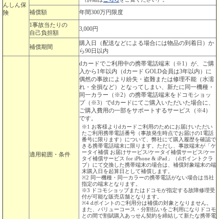
んしん保
補償額
年間300万円限度
険
1事故当たりの
3,000円
自己負担額
購入日（配送などによる場合には物品の到着日）か
補償期間
ら90日以内
dカードでご利用中の携帯電話端末（※1）が、ご購
入から1年以内（dカード GOLD会員は3年以内）に
偶然の事故により紛失・盗難または修理不能（水濡
れ・全損など）となってしまい、新たに同一機種・
同一カラー（※2）の携帯電話端末をドコモショッ
プ（※3）でdカードにてご購入いただいた場合に、
ご購入費用の一部をサポートするサービス（※4）
です。
※1 お客様よりdカードご利用のためにお届けいただい
たご利用携帯電話番号（事故発生時点でお届けの1電話
番号に限ります）について、弊社にて購入履歴を確認で
きる携帯電話端末に限ります。ただし、事故端末が「ケ
ータイ補償 お届けサービス/ケータイ補償サービス/ケー
適用範囲・条件
タイ補償サービス for iPhone & iPad」（dポイントクラ
ブ）にて交換した携帯端末の場合は、補償対象端末の端
末購入日を起算日として補償します。
※2 同一機種・同一カラーの携帯電話がない場合は当社
指定の端末となります。
※3 ドコモショップまたはドコモが指定する故障修理受
付が可能な販売店舗となります。
※4 dポイントのご利用分は補償の対象となりません。
また、バリューコース・分割払いをご利用になりドコモ
との間で割賦購入あっせん契約を締結して新たな携帯電