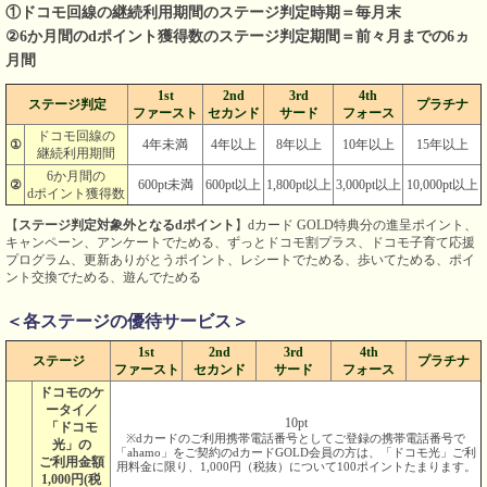
①ドコモ回線の継続利用期間のステージ判定時期＝毎月末
②6か月間のdポイント獲得数のステージ判定期間＝前々月までの6ヵ
月間
1st
2nd
3rd
4th
ステージ判定
プラチナ
ファースト
セカンド
サード
フォース
ドコモ回線の
①
4年未満
4年以上
8年以上
10年以上
15年以上
継続利用期間
6か月間の
②
600pt未満
600pt以上
1,800pt以上
3,000pt以上
10,000pt以上
dポイント獲得数
【
ステージ判定対象外となるdポイント
】dカード GOLD特典分の進呈ポイント、
キャンペーン、アンケートでためる、ずっとドコモ割プラス、ドコモ子育て応援
プログラム、更新ありがとうポイント、レシートでためる、歩いてためる、ポイ
ント交換でためる、遊んでためる
＜各ステージの優待サービス＞
1st
2nd
3rd
4th
ステージ
プラチナ
ファースト
セカンド
サード
フォース
ドコモのケ
ータイ／
10pt
「ドコモ
※dカードのご利用携帯電話番号としてご登録の携帯電話番号で
光」の
「ahamo」をご契約のdカードGOLD会員の方は、「ドコモ光」ご利
ご利用金額
用料金に限り、1,000円（税抜）について100ポイントたまります。
1,000円(税