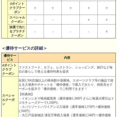
dポイント
クラブクー
○
○
○
○
○
ポン
スペシャル
-
-
○
○
クーポン
抽選で当た
るプラチナ
-
-
-
-
○
クーポン
＜優待サービスの詳細＞
優待サー
内容
ビス
dポイント
ファストフード、カフェ、レストラン、ショッピング、旅行など毎
クラブ
日の暮らしで使える優待特典を提供
クーポン
全国1,500店舗以上の映画館や遊園地、スポーツクラブ等の施設で使
える入場券やチケットを「優待価格」で購入できたり、画面見せク
ーポンを提示で「優待価格」でご利用できます！
【特典例】
スペシャ
・イオンシネマ映画鑑賞券（優待価格1,300円 さらに毎週火曜日はド
ルクーポ
コモチューズデーで1,100円）
ン
・スパリゾートハワイアンズ入場券（通常価格3,570円⇒優待価格
2,500円）
・大江戸温泉物語 浦安万華鏡入場券（通常価格2,548円⇒優待価格