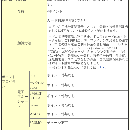
す。
名称
dポイント
カード利用000円につき1P
※「ご利用携帯電話番号」としてご登録の携帯電話番号
もしくはdアカウントにdポイントがたまります。
※ドコモ携帯電話ご利用料金、ドコモdカードmini・ケ
ータイ払いご利用料金、NTTファイナンスおまとめ請求
加算方法
（ドコモの携帯電話ご利用料金を含む場合）、Edyチャ
ージ・nanacoチャージ・モバイルSuica・SMART
ICOCA・WAONチャージ、キャッシング返済金、リボ
払い手数料・分割払い手数料、再発行手数料、年会費、
遅延損害金、ユニセフなどの募金、国民健康保険料など
はポイント計算の対象となりません。
※ポイント対象について詳しくは
こちら
Edy
ポイント付与なし
ポイント
プログラ
モバイル
ポイント付与なし
ム
Suica
電子
SMART
ポイント付与なし
マネー
ICOCA
チャー
nanaco
ポイント付与なし
ジ
WAON
ポイント付与なし
PASMO
チャージ不可