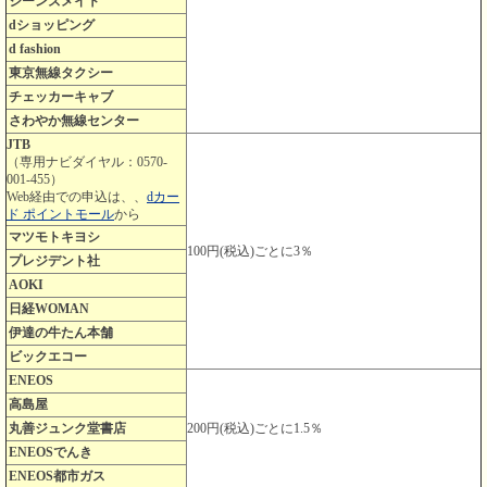
ジーンズメイト
dショッピング
d fashion
東京無線タクシー
チェッカーキャブ
さわやか無線センター
JTB
（専用ナビダイヤル：0570-
001-455）
Web経由での申込は、、
dカー
ド ポイントモール
から
マツモトキヨシ
100円(税込)ごとに3％
プレジデント社
AOKI
日経WOMAN
伊達の牛たん本舗
ビックエコー
ENEOS
高島屋
丸善ジュンク堂書店
200円(税込)ごとに1.5％
ENEOSでんき
ENEOS都市ガス