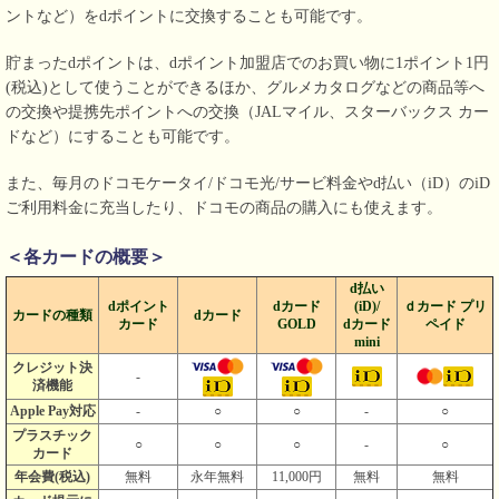
ントなど）をdポイントに交換することも可能です。
貯まったdポイントは、dポイント加盟店でのお買い物に1ポイント1円
(税込)として使うことができるほか、グルメカタログなどの商品等へ
の交換や提携先ポイントへの交換（JALマイル、スターバックス カー
ドなど）にすることも可能です。
また、毎月のドコモケータイ/ドコモ光/サービ料金やd払い（iD）のiD
ご利用料金に充当したり、ドコモの商品の購入にも使えます。
＜各カードの概要＞
d払い
dポイント
dカード
(iD)/
ｄカード プリ
カードの種類
dカード
カード
GOLD
dカード
ペイド
mini
クレジット決
-
済機能
Apple Pay対応
-
○
○
-
○
プラスチック
○
○
○
-
○
カード
年会費(税込)
無料
永年無料
11,000円
無料
無料