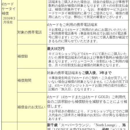
話端末をご購入された場合は、頭金の金額および事務手
dカード
数料の金額が補償の対象となります（月々の分割支払金
ケータイ
は、補償の対象外です）。 なお、本補償サービスはdカ
補償
ードケータイ補償規約に基づくご提供となり、補償の適
用にあたっては、弊社にて所定の審査がございます。
2016年3
月現在
dカードをご利用の携帯電話端末
※お客様よりdカードご利用のためにお届けいただいた
対象の携帯電話
ご利用携帯電話番号（事故発生時点でお届けの1電話番
号に限ります）について、ドコモにて購入履歴が確認で
きるものに限らせていただきます。
最大10万円
※ドコモショップなどでdカードにて新たにご購入いた
補償額
だいた携帯電話端末の代金および事務手数料が補償の対
象となります。バリューコース・分割払いをご利用の場
合、月々の分割支払金は補償の対象外となります。
対象の携帯電話端末を
ご購入後、3年まで
※事故発生時点でdカードのご契約・ご入会が完了して
補償期間
いない場合は補償の対象となりません（ご入会の完了日
は、dカードのクレジットカードお届け時の送付台紙に
記載の「加入日」となります）。
dカード（dカードまたはdカード GOLD）ご利用代
金のご請求額から補償額分を減額することにより補
償します。
補償金のお支払い
※お手続きの都合により、ドコモショップなどでのご購
入代金のご請求月と補償金のお支払い月が異なる場合が
あります。
新千歳
「スーパーラウンジ」「North Lounge」、
旭
川
「LOUNGE 大雪(TAISETSU)」、
函館
「ビジネス