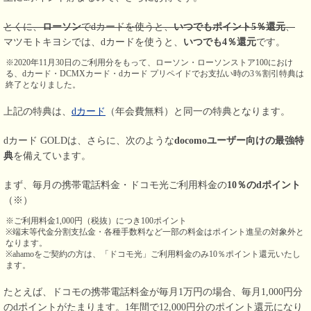
とくに、
ローソン
でdカードを使うと、
いつでもポイント5％還元
、
マツモトキヨシでは、dカードを使うと、
いつでも4％還元
です。
※2020年11月30日のご利用分をもって、ローソン・ローソンストア100におけ
る、dカード・DCMXカード・dカード プリペイドでお支払い時の3％割引特典は
終了となりました。
上記の特典は、
dカード
（年会費無料）と同一の特典となります。
dカード GOLDは、さらに、次のような
docomoユーザー向けの最強特
典
を備えています。
まず、毎月の携帯電話料金・ドコモ光ご利用料金の
10％のdポイント
（※）
※ご利用料金1,000円（税抜）につき100ポイント
※端末等代金分割支払金・各種手数料など一部の料金はポイント進呈の対象外と
なります。
※ahamoをご契約の方は、「ドコモ光」ご利用料金のみ10％ポイント還元いたし
ます。
たとえば、ドコモの携帯電話料金が毎月1万円の場合、毎月1,000円分
のdポイントがたまります。1年間で12,000円分のポイント還元になり