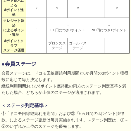
カード提示に
よる
○
○
○
-
○
dポイント進
呈
クレジット決
済
○
○
-
によるポイン
100円につき1ポイント
200円につき1ポイント
ト進呈
dポイントク
ブロンズス
ゴールドス
ラブ
-
-
テージ
テージ
ステージ優遇
●会員ステージ
会員ステージは、ドコモ回線継続利用期間と6か月間のdポイント獲得
数に応じて毎月決定します。
継続利用期間およびdポイント獲得数の両方のステージ判定基準を満
たした場合、どちらか上位のステージが適用されます。
＜ステージ判定基準＞
①「ドコモ回線継続利用期間」および②「6ヵ月間のdポイント獲得
数」によるステージ更新は毎月実施されます。ステージ判定は、①～
②のいずれか上位のステージを優先します。