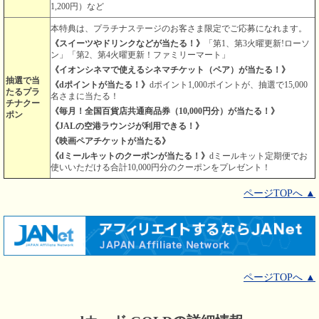
1,200円）など
本特典は、プラチナステージのお客さま限定でご応募になれます。
《スイーツやドリンクなどが当たる！》
「第1、第3火曜更新!ローソ
ン」「第2、第4火曜更新！ファミリーマート」
《イオンシネマで使えるシネマチケット（ペア）が当たる！》
抽選で当
《dポイントが当たる！》
dポイント1,000ポイントが、抽選で15,000
たるプラ
名さまに当たる！
チナクー
《毎月！全国百貨店共通商品券（10,000円分）が当たる！》
ポン
《JALの空港ラウンジが利用できる！》
《映画ペアチケットが当たる》
《dミールキットのクーポンが当たる！》
dミールキット定期便でお
使いいただける合計10,000円分のクーポンをプレゼント！
ページTOPへ ▲
ページTOPへ ▲