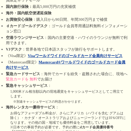
員限定ネットモール
国内旅行保険：
最高5,000万円の充実補償
海外・国内航空便遅延保険
お買物安心保険
：購入日から90日間、年間300万円まで補償
ｄカードゴールドデスク
：ゴールド会員専用通話料無料インフォメーシ
ョン窓口
空港ラウンジサービス
：国内の主要空港・ハワイのラウンジが無料で利
用できます。
VJデスク
：世界各地で日本語スタッフが旅行をサポートします。
《Visa限定》
Visaワールドワイドのゴールドカード会員向けサービス
《Mastercard限定》
Mastercard®ワールドワイドのゴールドカード会員
向けサービス
緊急カードサービス
：海外でカードを紛失・盗難された場合に、現地へ
緊急カードを 無料
でお届け
緊急キャッシュサービス
：
1,000米ドル相当額以内の現地通貨をキャッシュサービスとしてご用立て
します。
※別途キャッシュサービスの利息がかかります。
海外レンタカー優待サービス
：
お得なアフォーダブル料金が、さらにアメリカ（ハワイを含む グアムは
除く）・カナダ・オーストラリアおよびニュージーランドでは10％OFFに
なります。その他の国・地域でも優待料金をご用意しています。
※日本での事前予約が必要です。予約の際に
dカード会員優待番号