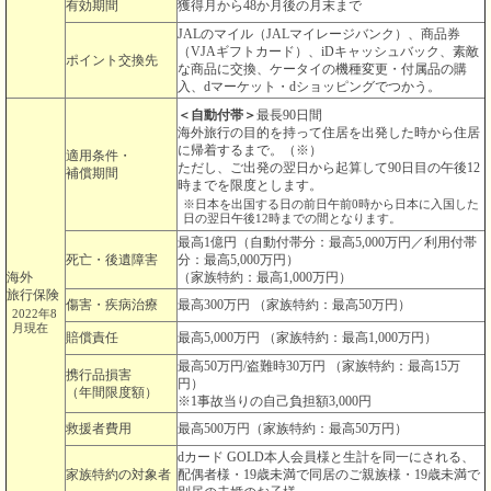
有効期間
獲得月から48か月後の月末まで
JALのマイル（JALマイレージバンク）、商品券
（VJAギフトカード）、iDキャッシュバック、素敵
ポイント交換先
な商品に交換、ケータイの機種変更・付属品の購
入、dマーケット・dショッピングでつかう。
＜自動付帯＞
最長90日間
海外旅行の目的を持って住居を出発した時から住居
に帰着するまで。（※）
適用条件・
ただし、ご出発の翌日から起算して90日目の午後12
補償期間
時までを限度とします。
※日本を出国する日の前日午前0時から日本に入国した
日の翌日午後12時までの間となります。
最高1億円（自動付帯分：最高5,000万円／利用付帯
死亡・後遺障害
分：最高5,000万円）
海外
（家族特約：最高1,000万円）
旅行保険
傷害・疾病治療
最高300万円 （家族特約：最高50万円）
2022年8
月現在
賠償責任
最高5,000万円 （家族特約：最高1,000万円）
最高50万円/盗難時30万円 （家族特約：最高15万
携行品損害
円）
（年間限度額）
※1事故当りの自己負担額3,000円
救援者費用
最高500万円（家族特約：最高50万円）
dカード GOLD本人会員様と生計を同一にされる、
家族特約の対象者
配偶者様・19歳未満で同居のご親族様・19歳未満で