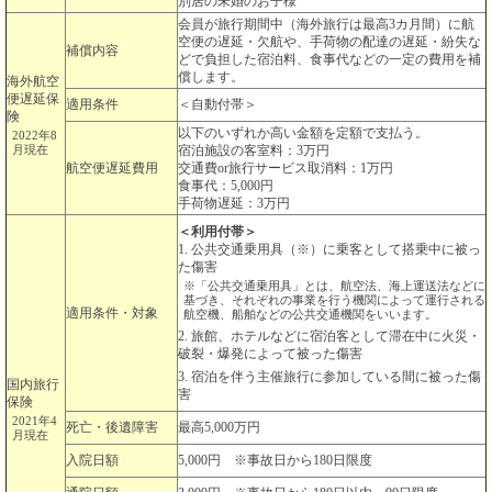
別居の未婚のお子様
会員が旅行期間中（海外旅行は最高3カ月間）に航
空便の遅延・欠航や、手荷物の配達の遅延・紛失な
補償内容
どで負担した宿泊料、食事代などの一定の費用を補
償します。
海外航空
便遅延保
適用条件
＜自動付帯＞
険
以下のいずれか高い金額を定額で支払う。
2022年8
月現在
宿泊施設の客室料：3万円
航空便遅延費用
交通費or旅行サービス取消料：1万円
食事代：5,000円
手荷物遅延：3万円
＜利用付帯＞
1. 公共交通乗用具（※）に乗客として搭乗中に被っ
た傷害
※「公共交通乗用具」とは、航空法、海上運送法などに
基づき、それぞれの事業を行う機関によって運行される
適用条件・対象
航空機、船舶などの公共交通機関をいいます。
2. 旅館、ホテルなどに宿泊客として滞在中に火災・
破裂・爆発によって被った傷害
3. 宿泊を伴う主催旅行に参加している間に被った傷
国内旅行
害
保険
2021年4
死亡・後遺障害
最高5,000万円
月現在
入院日額
5,000円 ※事故日から180日限度