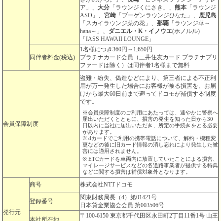
ア」、
大分
「ラウンジくにさき」、
熊本
「ラウンジ
ASO」、
宮崎
「ブーゲンラウンジひなた」、
鹿児島
「スカイラウンジ菜の花」、
那覇
「ラウンジ華～
hana～」、
ダニエル・K・イノウエ
(ホノルル)
「IASS HAWAII LOUNGE」
1名様につき360円～1,650円
同伴者料金(税込)
プラチナカード会員（三井住友カード プラチナプリ
ファードは除く）は同伴者1名様まで無料
盗難・紛失、偽造などにより、第三者による不正利
用が万一発生した場合にお客様が被る損害を、お届
けから最大60日前まで遡ってドコモが補償する制度
です。
※会員保障制度のご利用にあたっては、速やかに警察へ
届出いただくとともに、損害の発生を知った日から30
会員保障制度
日以内に当社に届出いただき、所定の手続きをとる必要
があります。
※ dカードでご利用の携帯電話について、解約・機種変
更などの後に旧カード情報の消し忘れにより発生した被
害には適用されません。
※ ETCカードを車両内に放置していたことによる損害、
マイレージサービスなどの各道路事業者が提供する特典
などに関する損害は補償対象外となります。
商号
株式会社NTTドコモ
関東財務局長（4）第01421号
登録番号
日本貸金業協会会員 第003506号
発行元
〒100-6150 東京都千代田区永田町2丁目11番1号 山王
本社所在地