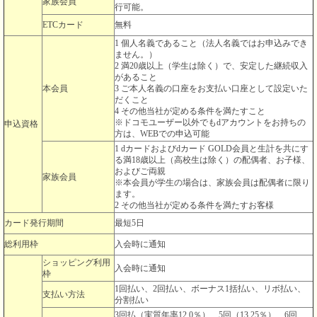
家族会員
行可能。
ETCカード
無料
1 個人名義であること（法人名義ではお申込みでき
ません。）
2 満20歳以上（学生は除く）で、安定した継続収入
があること
本会員
3 ご本人名義の口座をお支払い口座として設定いた
だくこと
4 その他当社が定める条件を満たすこと
※ドコモユーザー以外でもdアカウントをお持ちの
申込資格
方は、WEBでの申込可能
1 dカードおよびdカード GOLD会員と生計を共にす
る満18歳以上（高校生は除く）の配偶者、お子様、
およびご両親
家族会員
※本会員が学生の場合は、家族会員は配偶者に限り
ます。
2 その他当社が定める条件を満たすお客様
カード発行期間
最短5日
総利用枠
入会時に通知
ショッピング利用
入会時に通知
枠
1回払い、2回払い、ボーナス1括払い、リボ払い、
支払い方法
分割払い
3回払（実質年率12.0％）、5回（13.25％）、6回