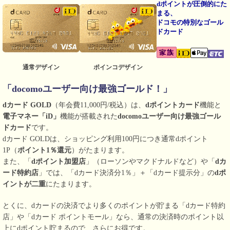
dポイントが圧倒的にた
まる、
ドコモの特別なゴール
ドカード
通常デザイン
ポインコデザイン
「docomoユーザー向け最強ゴールド！」
dカード GOLD
（年会費11,000円/税込）は、
dポイントカード
機能と
電子マネー「iD」
機能が搭載された
docomoユーザー向け最強ゴール
ドカード
です。
dカード GOLDは、ショッピング利用100円につき通常dポイント
1P（
ポイント1％還元
）がたまります。
また、「
dポイント加盟店
」（ローソンやマクドナルドなど）や「
dカ
ード特約店
」では、「dカード決済分1％」＋「dカード提示分」の
dポ
イントが二重
にたまります。
とくに、dカードの決済でより多くのポイントが貯まる「dカード特約
店」や「dカード ポイントモール」なら、通常の決済時のポイント以
上にdポイント貯まるので、さらにお得です。