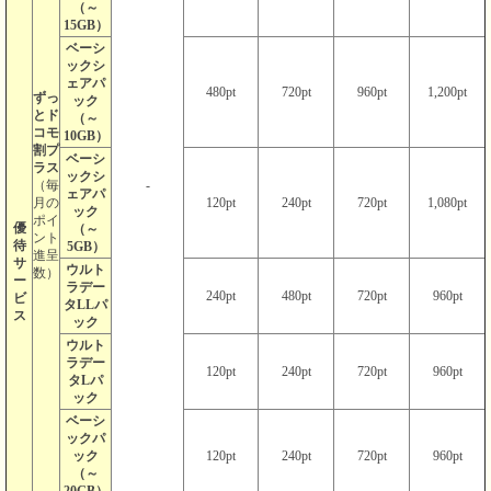
（～
15GB）
ベーシ
ックシ
ェアパ
480pt
720pt
960pt
1,200pt
ずっ
ック
とド
（～
コモ
10GB）
割プ
ベーシ
ラス
ックシ
（毎
-
ェアパ
月の
120pt
240pt
720pt
1,080pt
ック
ポイ
優
（～
ント
待
5GB）
進呈
サ
ウルト
数）
ー
ラデー
240pt
480pt
720pt
960pt
ビ
タLLパ
ス
ック
ウルト
ラデー
120pt
240pt
720pt
960pt
タLパ
ック
ベーシ
ックパ
ック
120pt
240pt
720pt
960pt
（～
20GB）