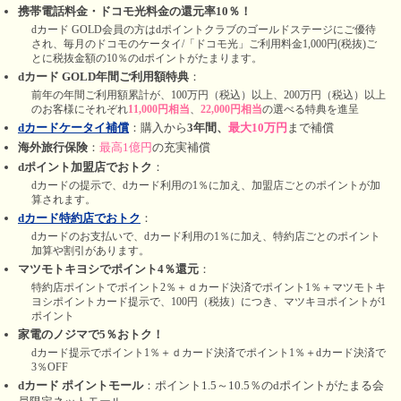
携帯電話料金・ドコモ光料金の還元率10％！
dカード GOLD会員の方はdポイントクラブのゴールドステージにご優待
され、毎月のドコモのケータイ/「ドコモ光」ご利用料金1,000円(税抜)ご
とに税抜金額の10％のdポイントがたまります。
dカード GOLD年間ご利用額特典
：
前年の年間ご利用額累計が、100万円（税込）以上、200万円（税込）以上
のお客様にそれぞれ
11,000円相当
、
22,000円相当
の選べる特典を進呈
dカードケータイ補償
：購入から
3年間、
最大10万円
まで補償
海外旅行保険
：
最高1億円
の充実補償
dポイント加盟店でおトク
：
dカードの提示で、dカード利用の1％に加え、加盟店ごとのポイントが加
算されます。
dカード特約店でおトク
：
dカードのお支払いで、dカード利用の1％に加え、特約店ごとのポイント
加算や割引があります。
マツモトキヨシでポイント4％還元
：
特約店ポイントでポイント2％＋ｄカード決済でポイント1％＋マツモトキ
ヨシポイントカード提示で、100円（税抜）につき、マツキヨポイントが1
ポイント
家電のノジマで5％おトク！
dカード提示でポイント1％＋ｄカード決済でポイント1％＋dカード決済で
3％OFF
dカード ポイントモール
：ポイント1.5～10.5％のdポイントがたまる会