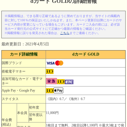
dカード GOLDの詳細情報
※掲載情報は、できる限り正確であるように努めておりますが、当サイトの掲載内
容に対して100％の保証はいたしかねます。また、本ページ更新日以降にカードのサ
ービス内容が変更になっている場合もございます。カードご入会の前には、必ず該
当カード発行元の公式サイトにて正確かつ最新の情報をご確認ください。
※掲載情報に誤りを発見された場合は、
こちら
までご連絡ください。
最終更新日：2021年4月5日
カード詳細情報
dカード GOLD
国際ブランド
搭載電子マネー
追加可能なカード・電子マ
ネー
Apple Pay・Google Pay
ステイタス
《国内》6.7／《海外》6.7
初年度
本会員
11,000円
翌年度以
降
年会費
(税込)
1枚目まで無料、2枚目以降1,100円 ※最大3枚まで発