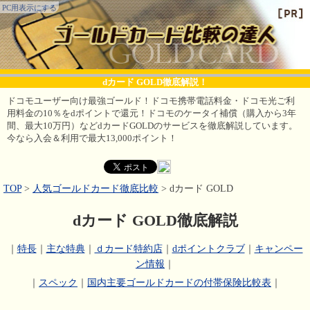
PC用表示にする
dカード GOLD徹底解説！
ドコモユーザー向け最強ゴールド！ドコモ携帯電話料金・ドコモ光ご利
用料金の10％をdポイントで還元！ドコモのケータイ補償（購入から3年
間、最大10万円）などdカードGOLDのサービスを徹底解説しています。
今なら入会＆利用で最大13,000ポイント！
TOP
>
人気ゴールドカード徹底比較
> dカード GOLD
dカード GOLD徹底解説
｜
特長
｜
主な特典
｜
ｄカード特約店
｜
dポイントクラブ
｜
キャンペー
ン情報
｜
｜
スペック
｜
国内主要ゴールドカードの付帯保険比較表
｜