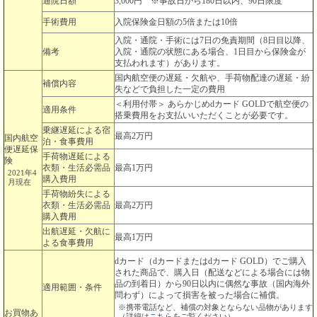
通院日額
3,000円 ※事故日から180日以内、90日限度
手術費用
入院保険金日額の5倍または10倍
入院・通院・手術には7日の免責期間（8日目以降、
備考
入院・通院の状態にある場合、1日目から保険金が
支払われます）があります。
国内航空便の遅延・欠航や、手荷物配達の遅延・紛
補償内容
失などで負担した一定の費用
＜利用付帯＞ あらかじめdカード GOLDで航空便の
適用条件
搭乗費用をお支払いいただくことが必要です。
乗継遅延による宿
最高2万円
国内航空
泊・食事費用
便遅延保
手荷物遅延による
険
衣類・生活必需品
最高1万円
2021年4
購入費用
月現在
手荷物紛失による
衣類・生活必需品
最高2万円
購入費用
出航遅延・欠航に
最高1万円
よる食事費用
dカード（dカードまたはdカード GOLD）でご購入
された商品で、購入日（配送などによる場合には物
品の到着日）から90日以内に偶然な事故（国内海外
適用範囲・条件
問わず）によって損害を被った場合に補償。
※携帯電話など、補償の対象とならない品物があります
お買物あ
（詳細は
こちら
をご覧ください）。