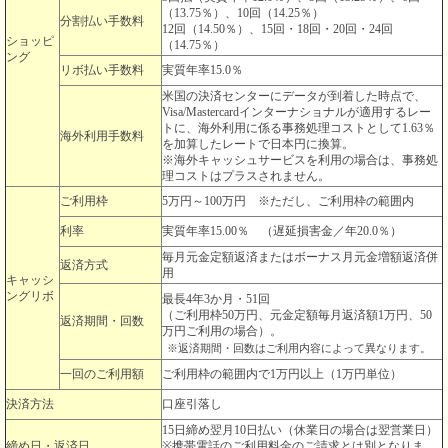
（13.75％）、10回（14.25％）
分割払い手数料
12回（14.50％）、15回・18回・20回・24回
ショッピ
（14.75％）
ング
リボ払い手数料
実質年率15.0％
米国の決済センターにデータが到着した時点で、
Visa/Mastercardインターナショナルが適用するレー
トに、海外利用に係る事務処理コストとして1.63％
海外利用手数料
を加算したレートで日本円に換算。
※海外キャッシュサービスを利用の場合は、事務処
理コストはプラスされません。
ご利用枠
5万円～100万円 ※ただし、ご利用枠の範囲内
利率
実質年率15.00％ （遅延損害金／年20.0％）
毎月元金定額返済またはボーナス月元金増額返済併
返済方式
用
キャッシ
ングリボ
最長4年3か月・51回
（ご利用枠50万円、元金定額毎月返済額1万円、50
返済期間・回数
万円ご利用の場合）。
※返済期間・回数はご利用内容によって異なります。
一回のご利用額
ご利用枠の範囲内で1万円以上（1万円単位）
決済方法
口座引落し
15日締め翌月10日払い（休業日の場合は翌営業日）
締め日・返済日
※携帯電話のご利用料金のご請求とは別となりま