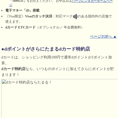
「1699231」
をお伝えください。 お申込みは
ハーツレンタカーホームペー
ジ
電子マネー「iD」搭載
《Visa限定》
Visaのタッチ決済
：対応マーク
のある国内外の店舗で
使えます。
dカード ETCカード
（オプショナル／ 年会費無料）
ページTOPへ ▲
●dポイントがさらにたまるdカード特約店
dカードは、ショッピング利用100円で通常dポイントが1ポイント加
算。
dカード特約店
なら、いつものポイントに加えてさらにポイントが貯
まります！