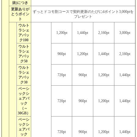
抜)につき
更新ありが
ずっとドコモ割コースで契約更新のたびにdポイント3,000ptを
とうポイン
プレゼント
ト
ウルト
ラシェ
1,200pt
1,440pt
2,160pt
3,000pt
アパッ
ク100
ウルト
ラシェ
960pt
1,200pt
1,440pt
2,160pt
アパッ
ク50
ウルト
ラシェ
720pt
960pt
1,200pt
1,440pt
アパッ
ク30
ベーシ
ックシ
ェアパ
720pt
960pt
1,200pt
1,440pt
ック
（～
30GB）
ベーシ
ックシ
ェアパ
720pt
960pt
1,200pt
1,440pt
ック