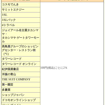
コスモでんき
サミットエナジー
JAL
JALパック
dトラベル
ジェイアール名古屋タカシマ
ヤ・
タカシマヤ ゲートタワーモー
ル
髙島屋グループのショッピン
グセンター・レストラン街
（*1）
タワーレコード
タワーレコード オンライン
100円(税込)ごとに2％
紀伊国屋書店
洋服の青山
THE SUIT COMPANY
第一園芸
多慶屋
ショップジャパン
ドコモオンラインショップ