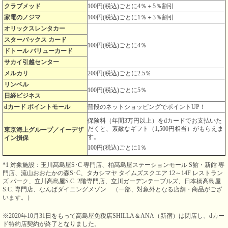
クラブメッド
100円(税込)ごとに4％＋5％割引
家電のノジマ
100円(税込)ごとに1％＋3％割引
オリックスレンタカー
スターバックス カード
100円(税込)ごとに4％
ドトール バリューカード
サカイ引越センター
メルカリ
200円(税込)ごとに2.5％
リンベル
100円(税込)ごとに5％
日経ビジネス
dカード ポイントモール
普段のネットショッピングでポイントUP！
保険料（年間3万円以上）をdカードでお支払いた
だくと、素敵なギフト（1,500円相当）がもらえま
東京海上グループ／イーデザ
す。
イン損保
100円(税込)ごとに1％
*1 対象施設：玉川髙島屋S･C 専門店、柏髙島屋ステーションモール S館・新館 専
門店、流山おおたかの森S･C、タカシマヤ タイムズスクエア 12～14F レストラン
ズ パーク、立川髙島屋S.C. 2階専門店、立川ガーデンテーブルズ、日本橋髙島屋
S.C. 専門店、なんばダイニングメゾン （一部、対象外となる店舗・商品がござ
います。）
※2020年10月31日をもって高島屋免税店SHILLA＆ANA（新宿）は閉店し、dカー
ド特約店契約が終了となりました。